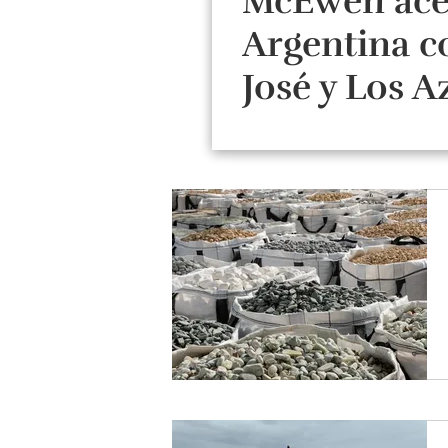
McEwen ace
Argentina c
José y Los A