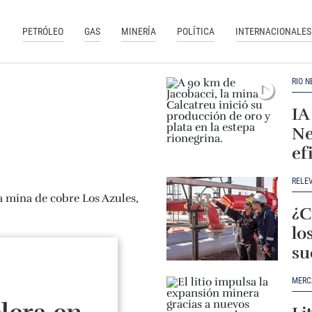
PETRÓLEO
GAS
MINERÍA
POLÍTICA
INTERNACIONALES
RÍO N
IA
Ne
ef
RELE
¿C
lo
su
MERC