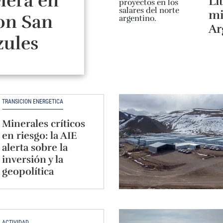
lera en
Li
mi
on San
Ar
zules
TRANSICIÓN ENERGÉTICA
Minerales críticos
en riesgo: la AIE
alerta sobre la
inversión y la
geopolítica
ACTIVIDAD