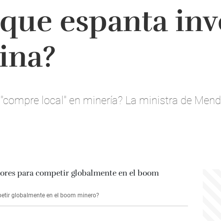
 que espanta inv
ina?
l "compre local" en minería? La ministra de Men
etir globalmente en el boom minero?