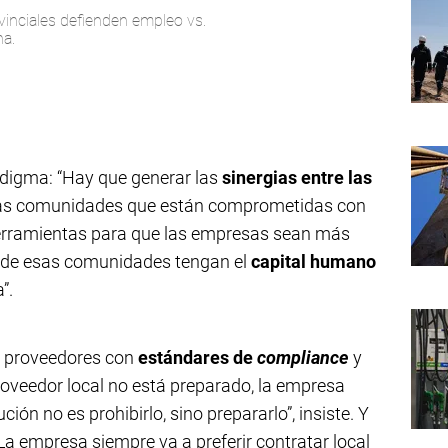
vinciales defienden empleo vs.
na.
digma: “Hay que generar las
sinergias entre las
 y las comunidades que están comprometidas con
s herramientas para que las empresas sean más
s de esas comunidades tengan el
capital humano
”.
e proveedores con
estándares de
compliance
y
proveedor local no está preparado, la empresa
ción no es prohibirlo, sino prepararlo”, insiste. Y
 empresa siempre va a preferir contratar local