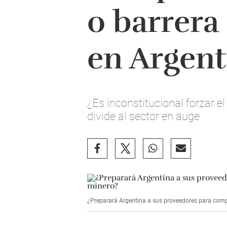
o barrera
en Argent
¿Es inconstitucional forzar e
divide al sector en auge
¿Preparará Argentina a sus proveedores para comp