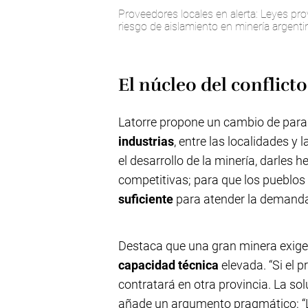
Proveedores locales en alerta: Leyes pro
riesgo de aislamiento en minería argenti
El núcleo del conflicto
Latorre propone un cambio de para
industrias
, entre las localidades
el desarrollo de la minería, darle
competitivas; para que los pueblo
suficiente
para atender la demanda
Destaca que una gran minera exig
capacidad técnica
elevada. “Si el 
contratará en otra provincia. La solu
añade un argumento pragmático: “La