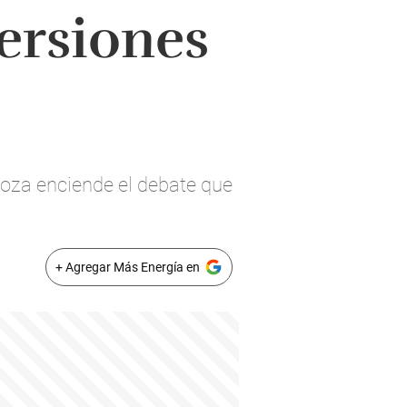
ersiones
doza enciende el debate que
+ Agregar Más Energía en