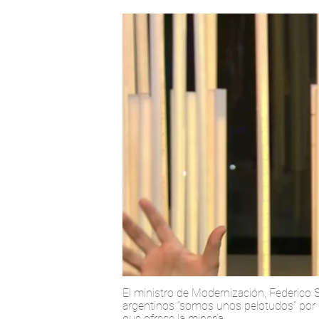
El ministro de Modernización, Federico 
argentinos “somos unos pelotudos” por 
que ofrece la minería.