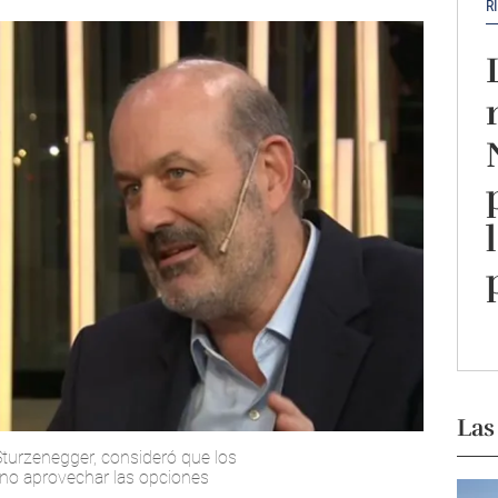
R
Las
Sturzenegger, consideró que los
no aprovechar las opciones