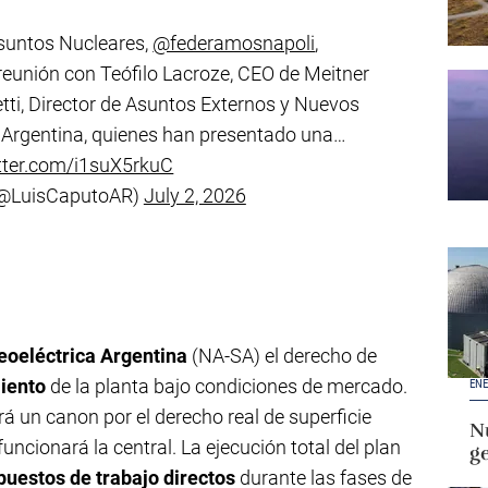
Asuntos Nucleares,
@federamosnapoli
,
unión con Teófilo Lacroze, CEO de Meitner
ti, Director de Asuntos Externos y Nuevos
 Argentina, quienes han presentado una…
itter.com/i1suX5rkuC
(@LuisCaputoAR)
July 2, 2026
eoeléctrica Argentina
(NA-SA) el derecho de
iento
de la planta bajo condiciones de mercado.
ENE
á un canon por el derecho real de superficie
Nu
uncionará la central. La ejecución total del plan
g
puestos de trabajo directos
durante las fases de