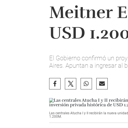
Meitner E
USD 1.200
El Gobierno confirmó un pro
Aires. Apuntan a ingresar al b
Las centrales Atucha I y II recibirán la nueva uni
1.200M.