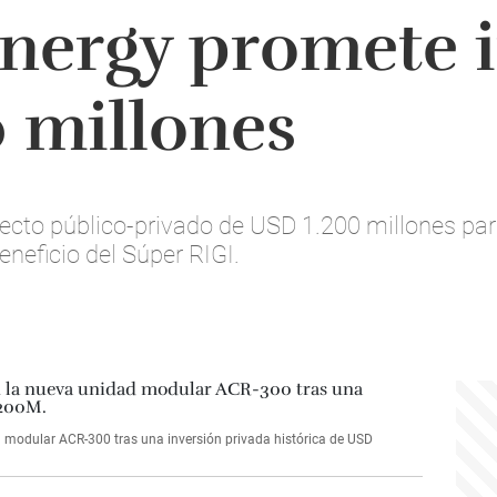
nergy promete i
 millones
yecto público-privado de USD 1.200 millones pa
eneficio del Súper RIGI.
dad modular ACR-300 tras una inversión privada histórica de USD