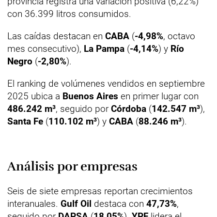
provincia registra una variación positiva (6,22%)
con 36.399 litros consumidos.
Las caídas destacan en
CABA
(
-4,98%
, octavo
mes consecutivo),
La Pampa
(
-4,14%
) y
Río
Negro
(
-2,80%
).
El ranking de volúmenes vendidos en septiembre
2025 ubica a
Buenos Aires
en primer lugar con
486.242 m³
, seguido por
Córdoba
(
142.547 m³
),
Santa Fe
(
110.102 m³
) y
CABA
(
88.246 m³
).
Análisis por empresas
Seis de siete empresas reportan crecimientos
interanuales.
Gulf Oil
destaca con
47,73%
,
seguido por
DAPSA
(
18,05%
).
YPF
lidera el