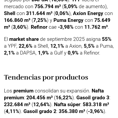
mercado con
756.794 m³
(
5,09%
de aumento),
Shell
con
311.644 m³
(
0,06%
),
Axion Energy
con
166.860 m³
(
7,25%
) y
Puma Energy
con
75.649
m³
(
3,60%
).
Refinor
cae
-3,98%
con
11.762 m³
.
El
market share
de septiembre 2025 asigna
55%
a YPF,
22,6%
a Shell,
12,1%
a Axion,
5,5%
a Puma,
2,1%
a DAPSA,
1,9%
a Gulf y
0,9%
a Refinor.
Tendencias por productos
Los
premium
consolidan su expansión.
Nafta
premium
:
204.456 m³
(
16,22%
).
Gasoil grado 3
:
232.684 m³
(
12,64%
).
Nafta súper
:
583.318 m³
(
4,11%
).
Gasoil grado 2
:
356.380 m³
(
-3,96%
).