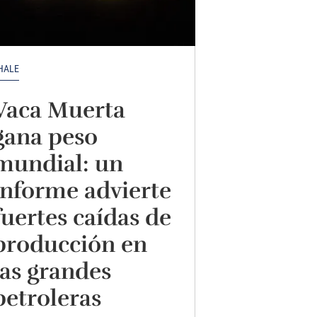
HALE
Vaca Muerta
gana peso
mundial: un
informe advierte
fuertes caídas de
producción en
las grandes
petroleras