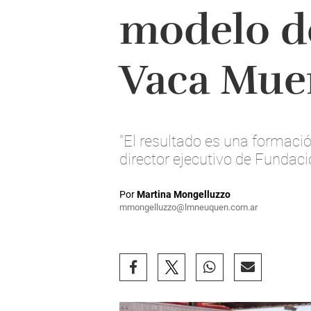
modelo de
Vaca Mue
"El resultado es una formación
director ejecutivo de Fundac
Por
Martina Mongelluzzo
mmongelluzzo@lmneuquen.com.ar