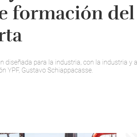
 formación del 
rta
 diseñada para la industria, con la industria y a 
ión YPF, Gustavo Schiappacasse.