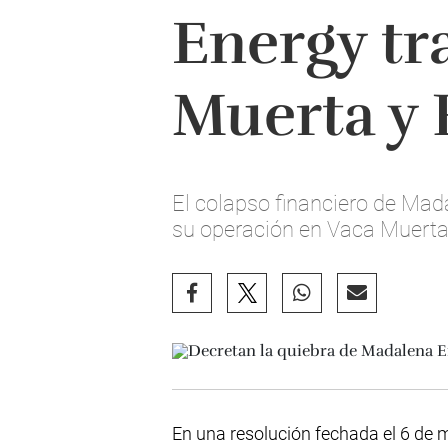
Energy tr
Muerta y 
El colapso financiero de Mada
su operación en Vaca Muerta
En una resolución fechada el 6 de m