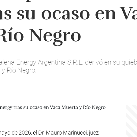
as su ocaso en V
Río Negro
lena Energy Argentina S.R.L. derivó en su quiebr
 y Río Negro.
ayo de 2026, el Dr. Mauro Marinucci, juez