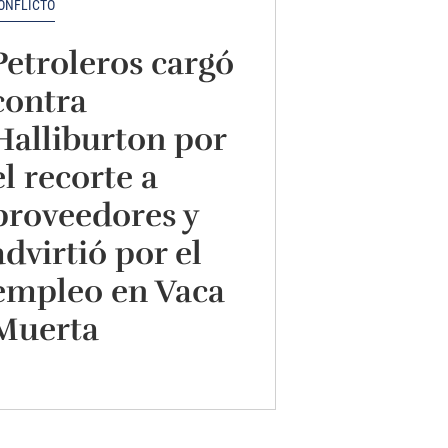
ONFLICTO
Petroleros cargó
contra
Halliburton por
el recorte a
proveedores y
advirtió por el
empleo en Vaca
Muerta