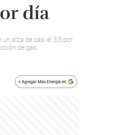
or día
un alza de casi el 3,5 por
ucción de gas.
+ Agregar Más Energía en