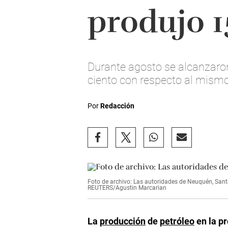
produjo 1
Durante agosto se alcanzaron
ciento con respecto al mismo
Por
Redacción
Foto de archivo: Las autoridades de Neuquén, Sant
REUTERS/Agustin Marcarian
La
producción
de
petróleo
en la p