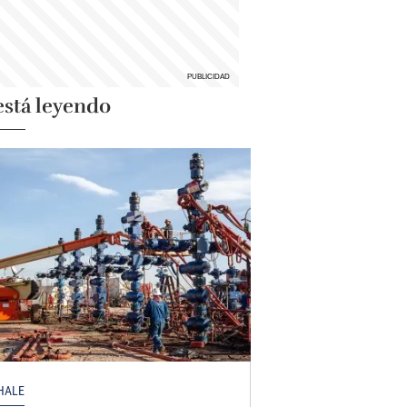
está leyendo
HALE