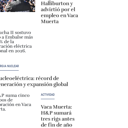
Halliburton y
advirtió por el
empleo en Vaca
Muerta
RGÍA NUCLEAR
cleoeléctrica: récord de
eneración y expansión global
ACTIVIDAD
Vaca Muerta:
H&P sumará
tres rigs antes
de fin de año