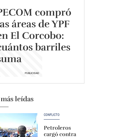
PECOM compró
las áreas de YPF
en El Corcobo:
cuántos barriles
suma
 más leídas
CONFLICTO
Petroleros
cargó contra