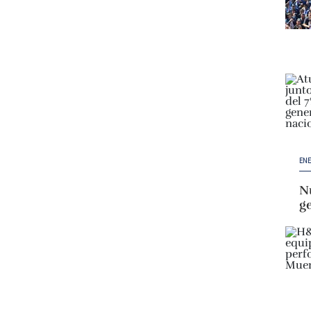
ENE
Nu
g