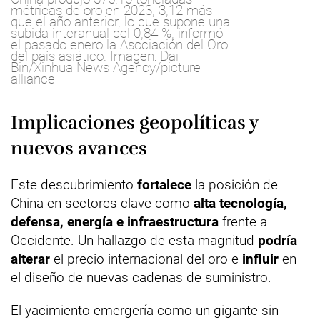
métricas de oro en 2023, 3,12 más
que el año anterior, lo que supone una
subida interanual del 0,84 %, informó
el pasado enero la Asociación del Oro
del país asiático. Imagen: Dai
Bin/Xinhua News Agency/picture
alliance
Implicaciones geopolíticas y
nuevos avances
Este descubrimiento
fortalece
la posición de
China en sectores clave como
alta tecnología,
defensa, energía e infraestructura
frente a
Occidente. Un hallazgo de esta magnitud
podría
alterar
el precio internacional del oro e
influir
en
el diseño de nuevas cadenas de suministro.
El yacimiento emergería como un gigante sin