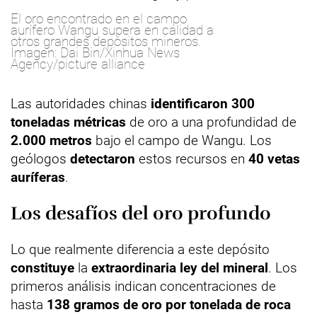
El oro encontrado en el campo
aurífero Wangu supera en calidad a
otros grandes depósitos mineros.
Imagen: Dai Bin/Xinhua News
Agency/picture alliance
Las autoridades chinas
identificaron
300
toneladas métricas
de oro a una profundidad de
2.000 metros
bajo el campo de Wangu. Los
geólogos
detectaron
estos recursos en
40 vetas
auríferas
.
Los desafíos del oro profundo
Lo que realmente diferencia a este depósito
constituye
la
extraordinaria ley del mineral
. Los
primeros análisis indican concentraciones de
hasta
138 gramos de oro por tonelada de roca