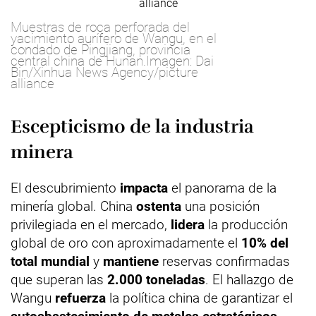
Muestras de roca perforada del
yacimiento aurífero de Wangu, en el
condado de Pingjiang, provincia
central china de Hunan.Imagen: Dai
Bin/Xinhua News Agency/picture
alliance
Escepticismo de la industria
minera
El descubrimiento
impacta
el panorama de la
minería global. China
ostenta
una posición
privilegiada en el mercado,
lidera
la producción
global de oro con aproximadamente el
10% del
total mundial
y
mantiene
reservas confirmadas
que superan las
2.000 toneladas
. El hallazgo de
Wangu
refuerza
la política china de garantizar el