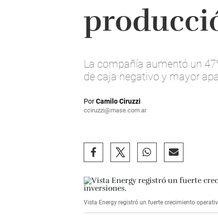
producció
La compañía aumentó un 47% su
de caja negativo y mayor apa
Por
Camilo Ciruzzi
cciruzzi@mase.com.ar
Vista Energy registró un fuerte crecimiento operati