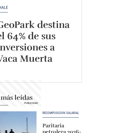
HALE
GeoPark destina
el 64% de sus
inversiones a
Vaca Muerta
 más leídas
RECOMPOSICIÓN SALARIAL
Paritaria
petrolera 2026-