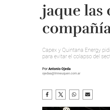
jaque las
compañía
Capex y Quintana Energy pidie
para evitar el colapso del se
Por
Antonio Ojeda
ojedaa@lmneuquen.com.ar