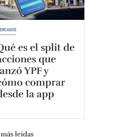
ERCADOS
Qué es el split de
acciones que
lanzó YPF y
cómo comprar
desde la app
 más leídas