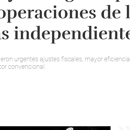
 operaciones de 
s independient
ron urgentes ajustes fiscales, mayor eficiencia
ctor convencional.