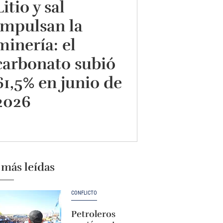
Litio y sal
impulsan la
minería: el
carbonato subió
61,5% en junio de
2026
 más leídas
CONFLICTO
Petroleros