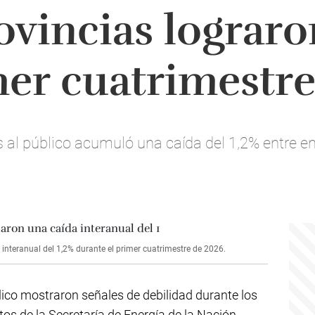
ovincias lograro
mer cuatrimestre
l público acumuló una caída del 1,2% entre ener
nteranual del 1,2% durante el primer cuatrimestre de 2026.
lico mostraron señales de debilidad durante los
s de la Secretaría de Energía de la Nación