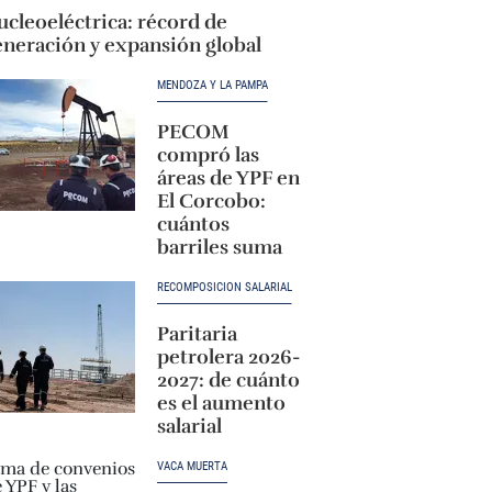
cleoeléctrica: récord de
eneración y expansión global
MENDOZA Y LA PAMPA
PECOM
compró las
áreas de YPF en
El Corcobo:
cuántos
barriles suma
RECOMPOSICIÓN SALARIAL
Paritaria
petrolera 2026-
2027: de cuánto
es el aumento
salarial
VACA MUERTA