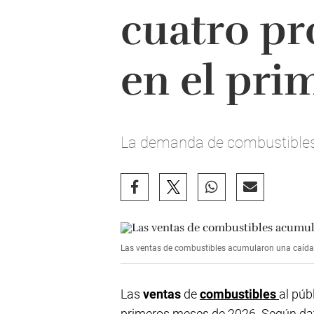
cuatro pr
en el pri
La demanda de combustibles a
Las ventas de combustibles acumularon una caída i
Las
ventas
de
combustibles
al púb
primeros meses de 2026. Según dato