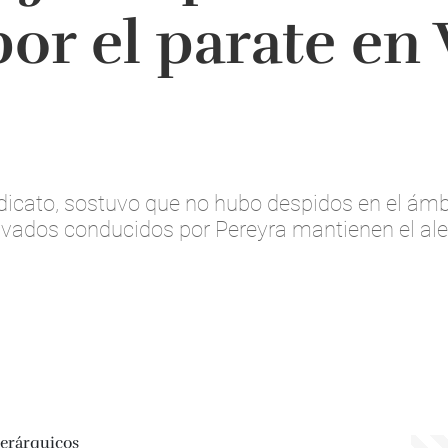
por el parate en
ndicato, sostuvo que no hubo despidos en el ámb
vados conducidos por Pereyra mantienen el aler