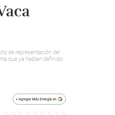
 Vaca
ito de representación del
ta que ya habían definido.
+ Agregar Más Energía en