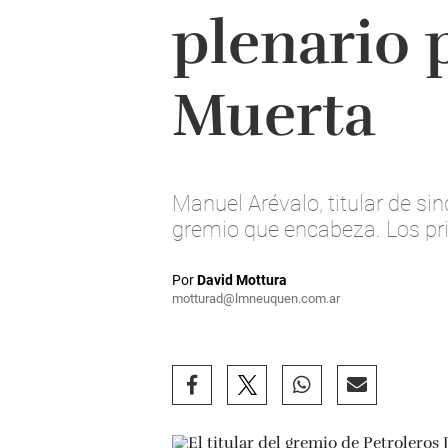
plenario 
Muerta
Manuel Arévalo, titular de si
gremio que encabeza. Los pri
Por
David Mottura
motturad@lmneuquen.com.ar