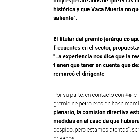
muy esperanzados de que el las n
histórica y que Vaca Muerta no qu
saliente".
El titular del gremio jerárquico a
frecuentes en el sector, propuest
"La experiencia nos dice que la r
tienen que tener en cuenta que desp
remarcó el dirigente
.
Por su parte, en contacto con
+e
, e
gremio de petroleros de base mantie
plenario, la comisión directiva es
medidas en el caso de que hubier
despido, pero estamos atentos", seña
privados.