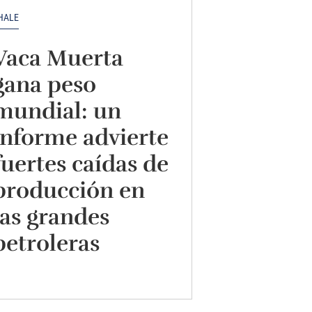
HALE
Vaca Muerta
gana peso
mundial: un
informe advierte
fuertes caídas de
producción en
las grandes
petroleras