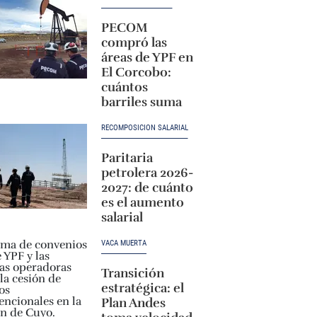
PECOM
compró las
áreas de YPF en
El Corcobo:
cuántos
barriles suma
RECOMPOSICIÓN SALARIAL
Paritaria
petrolera 2026-
2027: de cuánto
es el aumento
salarial
VACA MUERTA
Transición
estratégica: el
Plan Andes