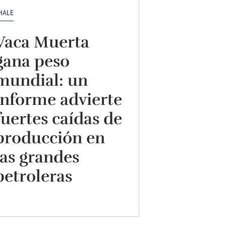
HALE
Vaca Muerta
gana peso
mundial: un
informe advierte
fuertes caídas de
producción en
las grandes
petroleras