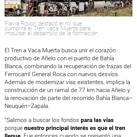
Flavia Royon destacó el rol que
cumplirá el Tren Vaca Muerta para
impulsar el desarrollo de la formación.
El Tren a Vaca Muerta busca unir el corazón
productivo de Añelo con el puerto de Bahía
Blanca, combinando la recuperación de trazas del
Ferrocarril General Roca con nuevos desvíos.
Además de modernizar vías existentes, implica la
construcción de un ramal de 77 km hacia Añelo y
la renovación de parte del recorrido Bahía Blanca–
Neuquén–Zapala.
“Salimos a buscar los fondos
para las vías
porque
nuestro principal interés es que el tren
llegue
. Fue entonces cuando se presentó una