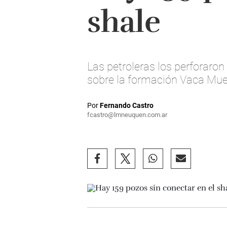
shale
Las petroleras los perforaro
sobre la formación Vaca Mue
Por
Fernando Castro
fcastro@lmneuquen.com.ar