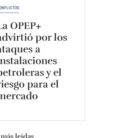
ONFLICTOS
La OPEP+
advirtió por los
ataques a
instalaciones
petroleras y el
riesgo para el
mercado
 más leídas