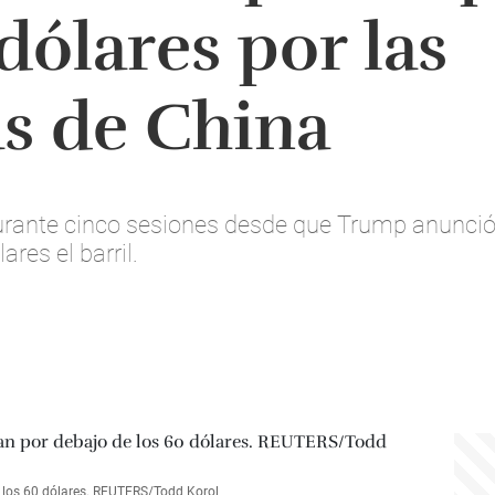
dólares por las
as de China
durante cinco sesiones desde que Trump anunció 
ares el barril.
e los 60 dólares. REUTERS/Todd Korol