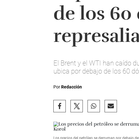
de los 60 
represali
El Brent y el WTI han caído 
ubica por debajo de los 60 dól
Por
Redacción
Los precios del petróleo se derruman por debajo d