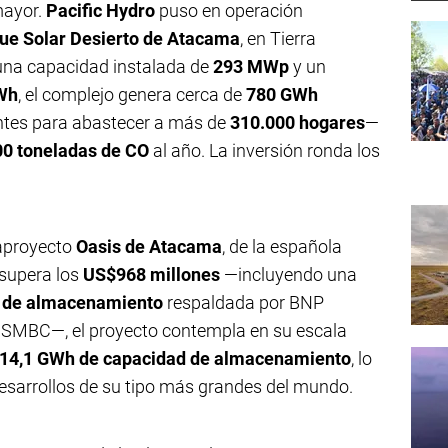
mayor.
Pacific Hydro
puso en operación
ue Solar Desierto de Atacama
, en Tierra
una capacidad instalada de
293 MWp
y un
Wh
, el complejo genera cerca de
780 GWh
entes para abastecer a más de
310.000 hogares
—
00 toneladas de CO
al año. La inversión ronda los
aproyecto
Oasis de Atacama
, de la española
 supera los
US$968 millones
—incluyendo una
h de almacenamiento
respaldada por BNP
 y SMBC—, el proyecto contempla en su escala
14,1 GWh de capacidad de almacenamiento
, lo
esarrollos de su tipo más grandes del mundo.