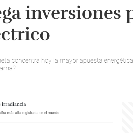
ega inversiones p
éctrico
aneta concentra hoy la mayor apuesta energétic
acama?
ifra más alta registrada en el mundo.