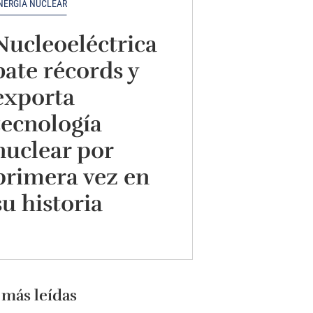
NERGÍA NUCLEAR
Nucleoeléctrica
bate récords y
exporta
tecnología
nuclear por
primera vez en
su historia
 más leídas