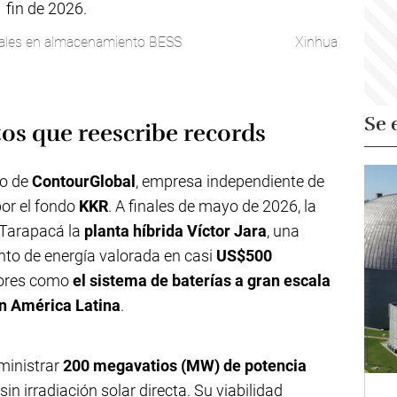
nales en almacenamiento BESS
Xinhua
Se 
os que reescribe records
no de
ContourGlobal
, empresa independiente de
or el fondo
KKR
. A finales de mayo de 2026, la
 Tarapacá la
planta híbrida Víctor Jara
, una
nto de energía valorada en casi
US$500
dores como
el sistema de baterías a gran escala
n América Latina
.
ministrar
200 megavatios (MW) de potencia
in irradiación solar directa. Su viabilidad