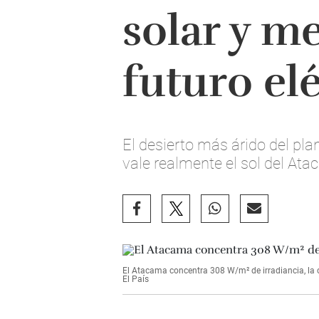
solar y m
futuro el
El desierto más árido del pl
vale realmente el sol del At
El Atacama concentra 308 W/m² de irradiancia, la c
El País