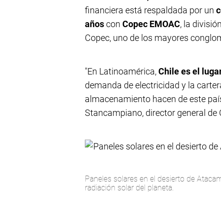
financiera está respaldada por un
c
años
con
Copec EMOAC
, la divis
Copec, uno de los mayores conglome
"En Latinoamérica,
Chile es el luga
demanda de electricidad y la carter
almacenamiento hacen de este país 
Stancampiano, director general de
Paneles solares en el desierto de Ataca
radiación solar del planeta.