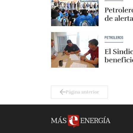
Petroler
de alert
PETROLEROS
El Sindi
benefici
Página anterior