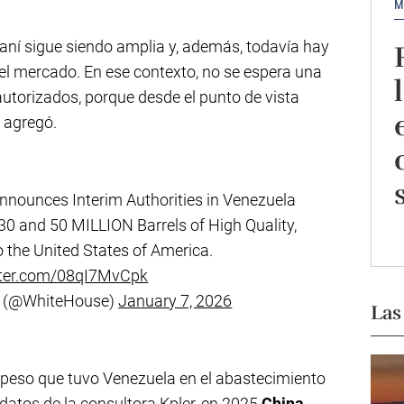
M
iraní sigue siendo amplia y, además, todavía hay
 el mercado. En ese contexto, no se espera una
torizados, porque desde el punto de vista
 agregó.
nnounces Interim Authorities in Venezuela
 30 and 50 MILLION Barrels of High Quality,
o the United States of America.
itter.com/08qI7MvCpk
e (@WhiteHouse)
January 7, 2026
Las
 peso que tuvo Venezuela en el abastecimiento
datos de la consultora Kpler, en 2025
China