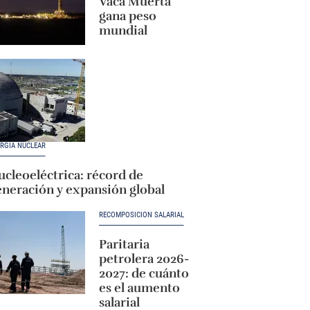
Vaca Muerta
gana peso
mundial
RGÍA NUCLEAR
cleoeléctrica: récord de
eneración y expansión global
RECOMPOSICIÓN SALARIAL
Paritaria
petrolera 2026-
2027: de cuánto
es el aumento
salarial