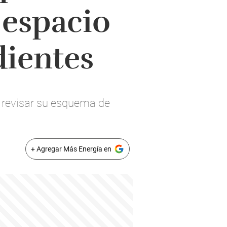
 espacio
dientes
 a revisar su esquema de
+ Agregar Más Energía en