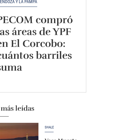
ENDOZA Y LA PAMPA
PECOM compró
las áreas de YPF
en El Corcobo:
cuántos barriles
suma
 más leídas
SHALE