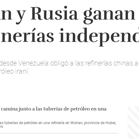
án y Rusia ganan
finerías indepen
 desde Venezuela obligó a las refinerías chinas
óleo iraní.
 tuberías de petróleo en una refinería en Wuhan, provincia de Hubei,
vo