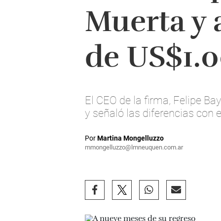
Muerta y 
de US$1.0
El CEO de la firma, Felipe Ba
y señaló las diferencias con 
Por
Martina Mongelluzzo
mmongelluzzo@lmneuquen.com.ar