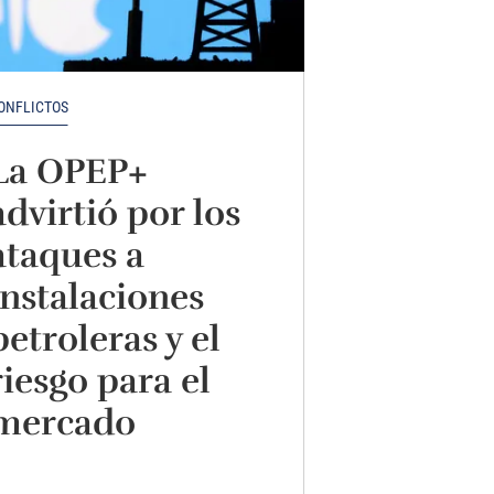
ONFLICTOS
La OPEP+
advirtió por los
ataques a
instalaciones
petroleras y el
riesgo para el
mercado