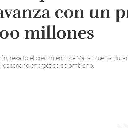
avanza con un p
00 millones
yón, resaltó el crecimiento de Vaca Muerta dura
el escenario energético colombiano.