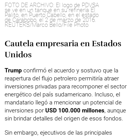
FOTO DE ARCHIVO: El logo de PDVSA
se ve en un tanque en su refinería El
Palito, en Puerto Cabello, en el estado
de Carabobo, el 2 de marzo de 2016.
REUTERS/Marco Bello/File Photo
Cautela empresaria en Estados
Unidos
Trump
confirmó el acuerdo y sostuvo que la
reapertura del flujo petrolero permitiría atraer
inversiones privadas para recomponer el sector
energético del país sudamericano. Incluso, el
mandatario llegó a mencionar un potencial de
inversiones por
USD 100.000 millones
, aunque
sin brindar detalles del origen de esos fondos.
Sin embargo, ejecutivos de las principales