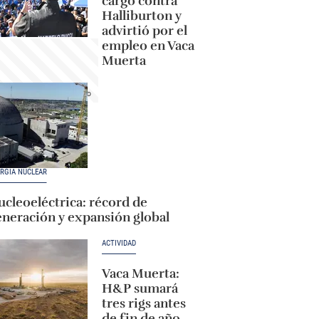
cargó contra
Halliburton y
advirtió por el
empleo en Vaca
Muerta
RGÍA NUCLEAR
cleoeléctrica: récord de
eneración y expansión global
ACTIVIDAD
Vaca Muerta:
H&P sumará
tres rigs antes
de fin de año