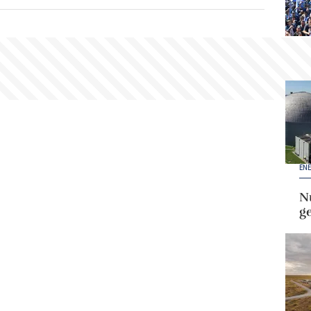
ENE
Nu
g