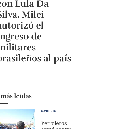
con Lula Da
Silva, Milei
autorizó el
ingreso de
militares
brasileños al país
 más leídas
CONFLICTO
Petroleros