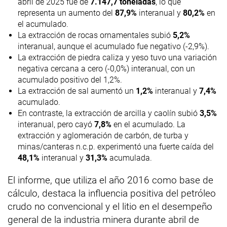
abril de 2025 fue de
7.147,7 toneladas
, lo que
representa un aumento del
87,9%
interanual y
80,2%
en
el acumulado.
La extracción de rocas ornamentales subió
5,2%
interanual, aunque el acumulado fue negativo (-2,9%).
La extracción de piedra caliza y yeso tuvo una variación
negativa cercana a cero (-0,0%) interanual, con un
acumulado positivo del 1,2%.
La extracción de sal aumentó un
1,2%
interanual y
7,4%
acumulado.
En contraste, la extracción de arcilla y caolín subió
3,5%
interanual, pero cayó
7,8%
en el acumulado. La
extracción y aglomeración de carbón, de turba y
minas/canteras n.c.p. experimentó una fuerte caída del
48,1%
interanual y
31,3%
acumulada.
El informe, que utiliza el año 2016 como base de
cálculo, destaca la influencia positiva del petróleo
crudo no convencional y el litio en el desempeño
general de la industria minera durante abril de