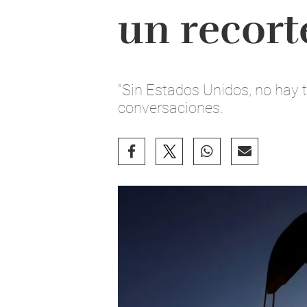
un recort
"Sin Estados Unidos, no hay t
conversaciones.