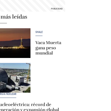
 más leídas
SHALE
Vaca Muerta
gana peso
mundial
RGÍA NUCLEAR
cleoeléctrica: récord de
eneración y expansión global