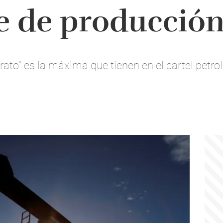
e de producció
rato" es la máxima que tienen en el cartel petro