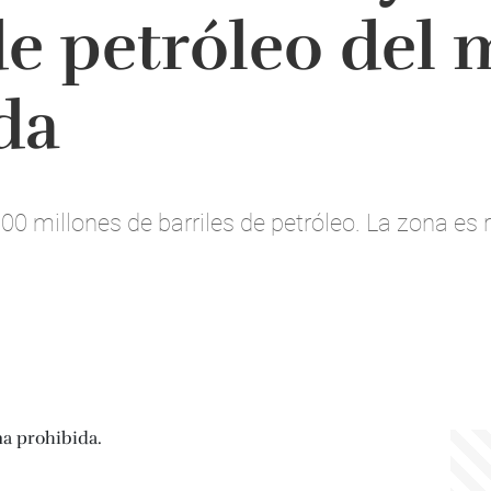
de petróleo del
da
000 millones de barriles de petróleo. La zona e