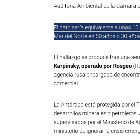
Auditoría Ambiental de la Cámara 
El dato sería equivalente a unas 10
Mar del Norte en 50 años o 30 año
El hallazgo se produce tras una ser
Karpinsky, operado por Rosgeo
(Ru
agencia rusa encargada de encontr
comercial.
La Antártida está protegida por el 
desarrollos minerales o petroleros.
supervisados por el Ministerio de A
ministerio de ignorar la crisis emer