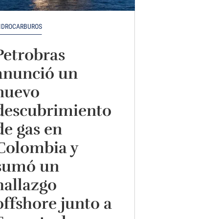
IDROCARBUROS
Petrobras
anunció un
nuevo
descubrimiento
de gas en
Colombia y
sumó un
hallazgo
offshore junto a