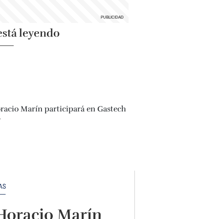
está leyendo
AS
Horacio Marín