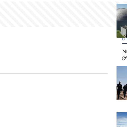
ENE
Nu
g