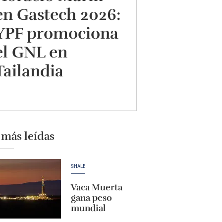
en Gastech 2026:
YPF promociona
el GNL en
Tailandia
 más leídas
SHALE
Vaca Muerta
gana peso
mundial