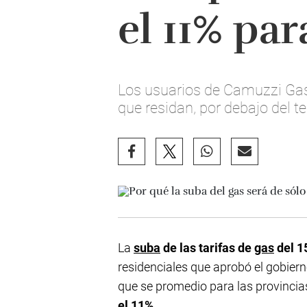
el 11% pa
Los usuarios de Camuzzi Gas d
que residan, por debajo del t
La
suba
de las tarifas de
gas
del 1
residenciales que aprobó el gobiern
que se promedio para las provinci
el 11%.