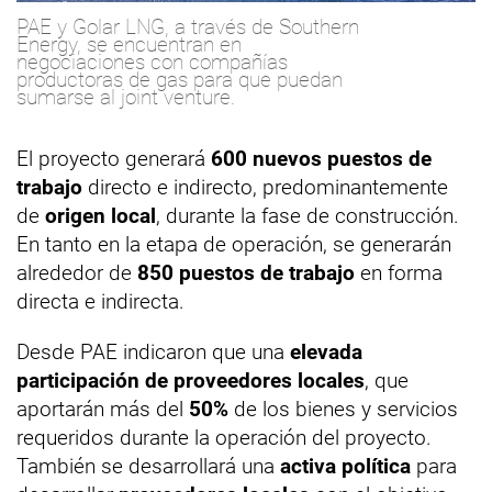
PAE y Golar LNG, a través de Southern
Energy, se encuentran en
negociaciones con compañías
productoras de gas para que puedan
sumarse al joint venture.
El proyecto generará
600 nuevos puestos de
trabajo
directo e indirecto, predominantemente
de
origen local
, durante la fase de construcción.
En tanto en la etapa de operación, se generarán
alrededor de
850 puestos de trabajo
en forma
directa e indirecta.
Desde PAE indicaron que una
elevada
participación de proveedores locales
, que
aportarán más del
50%
de los bienes y servicios
requeridos durante la operación del proyecto.
También se desarrollará una
activa política
para