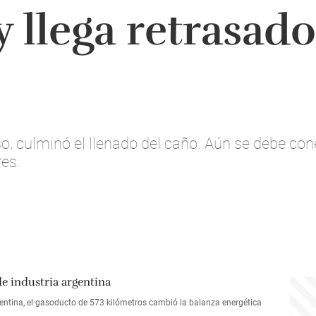
 llega retrasado
 culminó el llenado del caño. Aún se debe conec
res.
gentina, el gasoducto de 573 kilómetros cambió la balanza energética