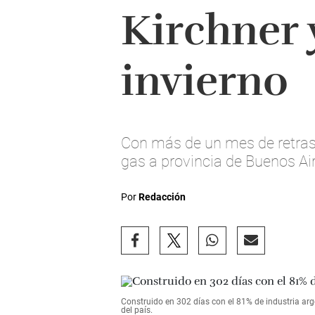
Kirchner y
invierno
Con más de un mes de retraso,
gas a provincia de Buenos Ai
Por
Redacción
Construido en 302 días con el 81% de industria ar
del país.