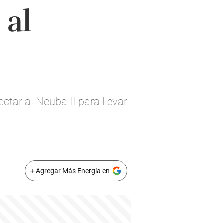
 al
tar al Neuba II para llevar
+ Agregar Más Energía en