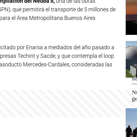
ampliación del Neuba II,
una de las obras
PN), que permitirá el transporte de 5 millones de
para el Área Metropolitana Buenos Aires
 licitado por Enarsa a mediados del año pasado a
resas Techint y Sacde, y que contempla el loop
 Gasoducto Mercedes-Cardales, consideradas las
ENE
Nu
g