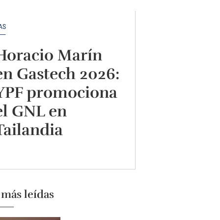
AS
Horacio Marín
en Gastech 2026:
YPF promociona
el GNL en
Tailandia
 más leídas