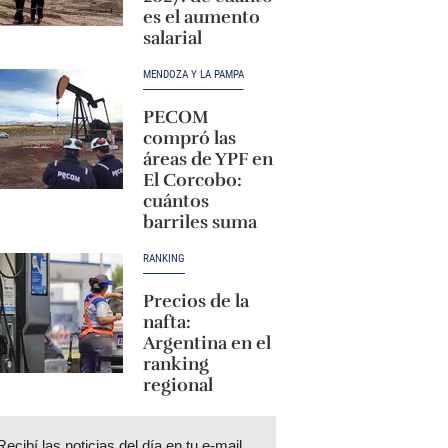
es el aumento
salarial
MENDOZA Y LA PAMPA
PECOM
compró las
áreas de YPF en
El Corcobo:
cuántos
barriles suma
RANKING
Precios de la
nafta:
Argentina en el
ranking
regional
Recibí las noticias del día en tu e-mail