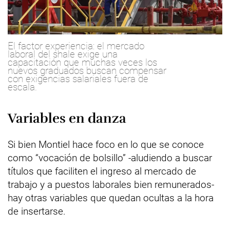
El factor experiencia: el mercado
laboral del shale exige una
capacitación que muchas veces los
nuevos graduados buscan compensar
con exigencias salariales fuera de
escala.
Variables en danza
Si bien Montiel hace foco en lo que se conoce
como “vocación de bolsillo” -aludiendo a buscar
títulos que faciliten el ingreso al mercado de
trabajo y a puestos laborales bien remunerados-
hay otras variables que quedan ocultas a la hora
de insertarse.