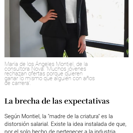
María de los Ángeles Montiel, de la
consultora Nova: 'Muchos jóvenes
rechazan ofertas porque quieren
ganar lo mismo que alguien con años
de carrera'.
La brecha de las expectativas
Según Montiel, la "madre de la criatura" es la
distorsión salarial. Existe la idea instalada de que,
por el solo hecho de pertenecer a la industria