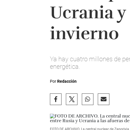
Ucrania y 
invierno
Ya hay cuatro millones de per
energética.
Por
Redacción
FOTO DE ARCHIVO. La central nuclear de Zaporiyia en