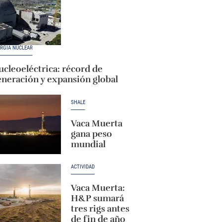
RGÍA NUCLEAR
cleoeléctrica: récord de
eneración y expansión global
SHALE
Vaca Muerta
gana peso
mundial
ACTIVIDAD
Vaca Muerta:
H&P sumará
tres rigs antes
de fin de año