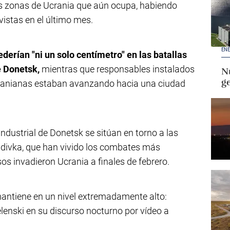
as zonas de Ucrania que aún ocupa, habiendo
vistas en el último mes.
ENE
ederían "ni un solo centímetro" en las batallas
e Donetsk,
mientras que responsables instalados
Nu
g
ucranianas estaban avanzando hacia una ciudad
 industrial de Donetsk se sitúan en torno a las
vdivka, que han vivido los combates más
sos invadieron Ucrania a finales de febrero.
mantiene en un nivel extremadamente alto:
elenski en su discurso nocturno por vídeo a