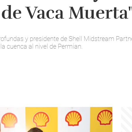
 de Vaca Muerta
rofundas y presidente de Shell Midstream Partne
 la cuenca al nivel de Permian.