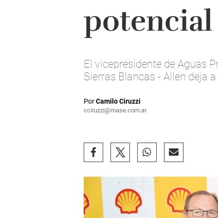
potencial
El vicepresidente de Aguas P
Sierras Blancas - Allen deja a
Por
Camilo Ciruzzi
cciruzzi@mase.com.ar