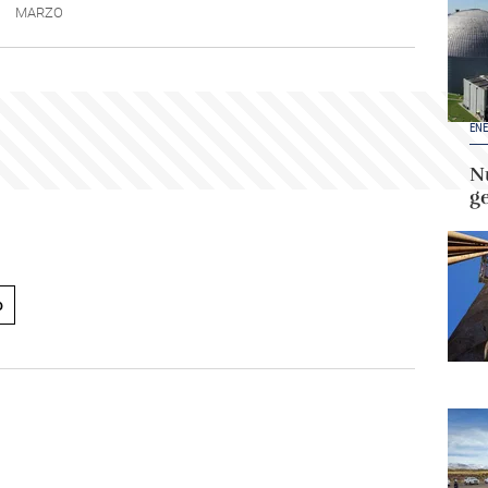
MARZO
ENE
Nu
g
o