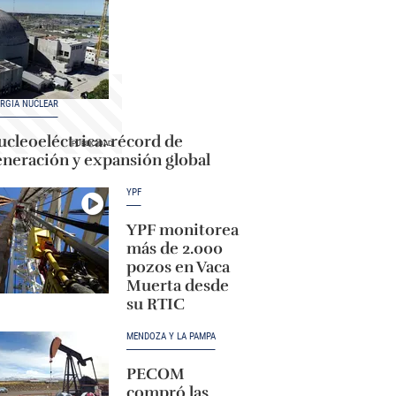
RGÍA NUCLEAR
cleoeléctrica: récord de
eneración y expansión global
YPF
YPF monitorea
más de 2.000
pozos en Vaca
Muerta desde
su RTIC
MENDOZA Y LA PAMPA
PECOM
compró las