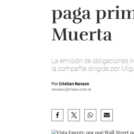
paga prim
Muerta
La emisión de obligaciones n
la compañía dirigida por Mig
Por
Cristian Navazo
navazoc@mase.com.ar