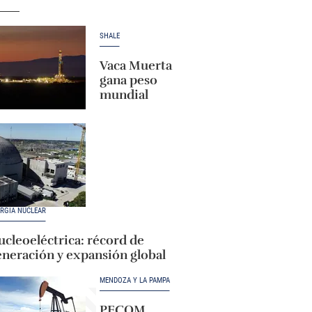
SHALE
Vaca Muerta
gana peso
mundial
RGÍA NUCLEAR
cleoeléctrica: récord de
eneración y expansión global
MENDOZA Y LA PAMPA
PECOM