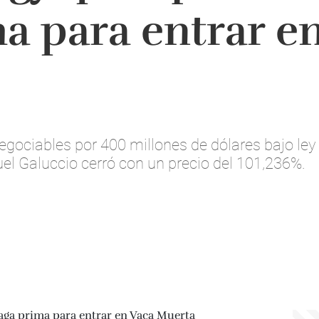
a para entrar e
egociables por 400 millones de dólares bajo ley
uel Galuccio cerró con un precio del 101,236%.