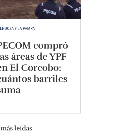
ENDOZA Y LA PAMPA
PECOM compró
las áreas de YPF
en El Corcobo:
cuántos barriles
suma
 más leídas