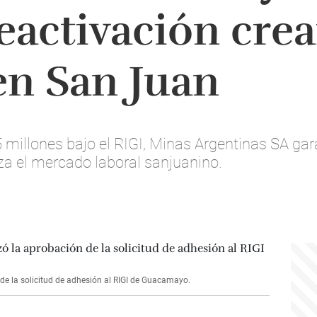
reactivación cre
en San Juan
 millones bajo el RIGI, Minas Argentinas SA ga
za el mercado laboral sanjuanino.
de la solicitud de adhesión al RIGI de Guacamayo.