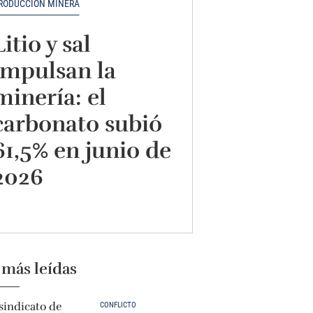
RODUCCIÓN MINERA
Litio y sal
impulsan la
minería: el
carbonato subió
61,5% en junio de
2026
 más leídas
CONFLICTO