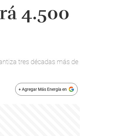
ará 4.500
rantiza tres décadas más de
+ Agregar Más Energía en