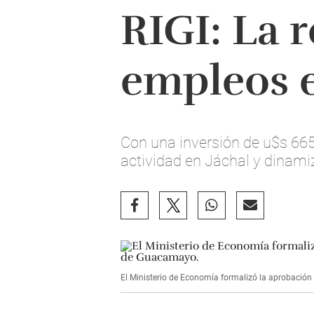
RIGI: La 
empleos 
Con una inversión de u$s 665
actividad en Jáchal y dinami
El Ministerio de Economía formalizó la aprobación 