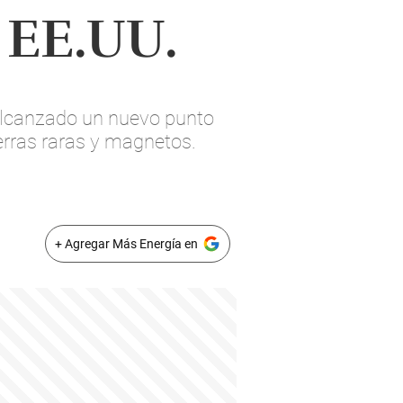
a EE.UU.
alcanzado un nuevo punto
ierras raras y magnetos.
+ Agregar Más Energía en