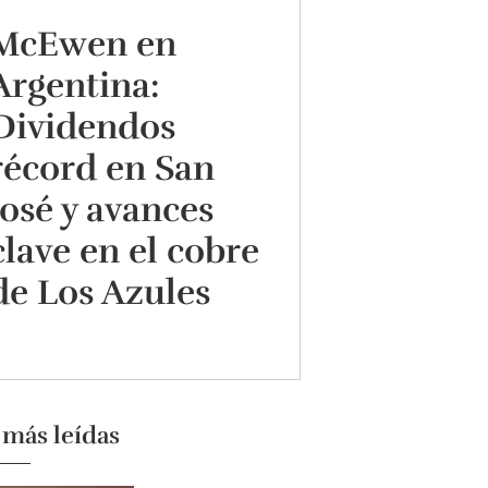
McEwen en
Argentina:
Dividendos
récord en San
José y avances
clave en el cobre
de Los Azules
 más leídas