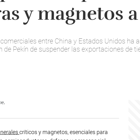
aras y magnetos 
s comerciales entre China y Estados Unidos ha 
ón de Pekín de suspender las exportaciones de t
nerales
críticos y magnetos, esenciales para