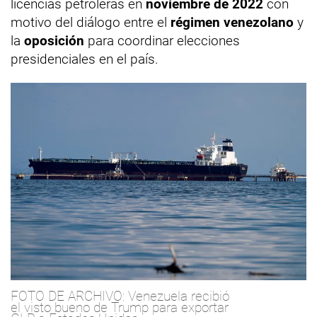
licencias petroleras en
noviembre de 2022
con
motivo del diálogo entre el
régimen venezolano
y
la
oposición
para coordinar elecciones
presidenciales en el país.
FOTO DE ARCHIVO: Venezuela recibió
el visto bueno de Trump para exportar