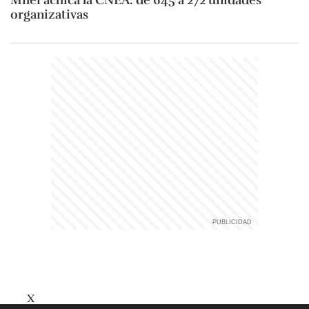
Milei achica la CNEA: de 645 a 272 unidades
organizativas
X