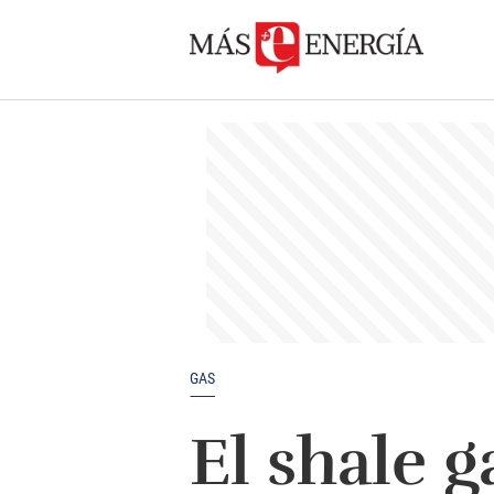
GAS
El shale g