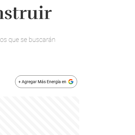
struir
tos que se buscarán
+ Agregar Más Energía en