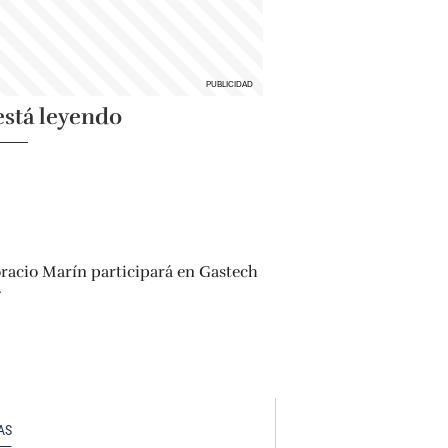
está leyendo
AS