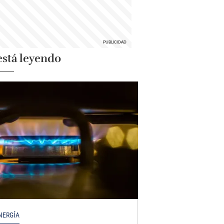
está leyendo
NERGÍA