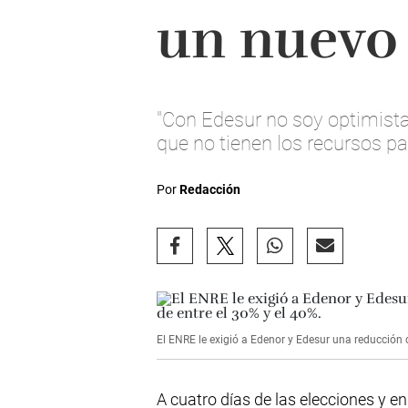
un nuevo 
"Con Edesur no soy optimist
que no tienen los recursos par
Por
Redacción
El ENRE le exigió a Edenor y Edesur una reducción d
A cuatro días de las elecciones y 