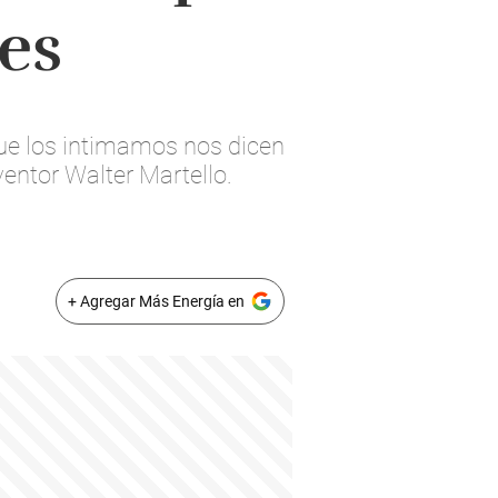
es
ue los intimamos nos dicen
ventor Walter Martello.
+ Agregar Más Energía en