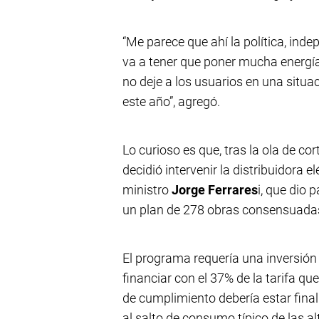
“Me parece que ahí la política, ind
va a tener que poner mucha energía
no deje a los usuarios en una situ
este año”, agregó.
Lo curioso es que, tras la ola de cor
decidió intervenir la distribuidora e
ministro
Jorge Ferrares
i, que dio 
un plan de 278 obras consensuadas
El programa requería una inversión
financiar con el 37% de la tarifa q
de cumplimiento debería estar final
al salto de consumo típico de las a