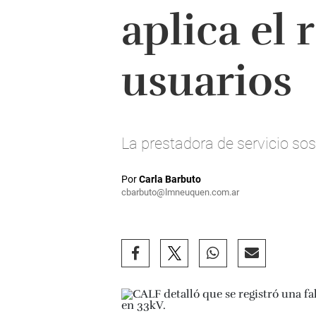
aplica el 
usuarios
La prestadora de servicio sos
Por
Carla Barbuto
cbarbuto@lmneuquen.com.ar