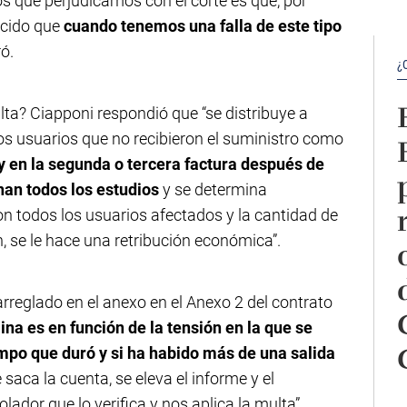
nos que perjudicamos con el corte es que, por
ecido que
cuando tenemos una falla de este tipo
ró.
¿
lta? Ciapponi respondió que “se distribuye a
s usuarios que no recibieron el suministro como
y en la segunda o tercera factura después de
inan todos los estudios
y se determina
n todos los usuarios afectados y la cantidad de
ón, se le hace una retribución económica”.
rreglado en el anexo en el Anexo 2 del contrato
ina es en función de la tensión en la que se
iempo que duró y si ha habido más de una salida
 saca la cuenta, se eleva el informe y el
lador que lo verifica y nos aplica la multa”,