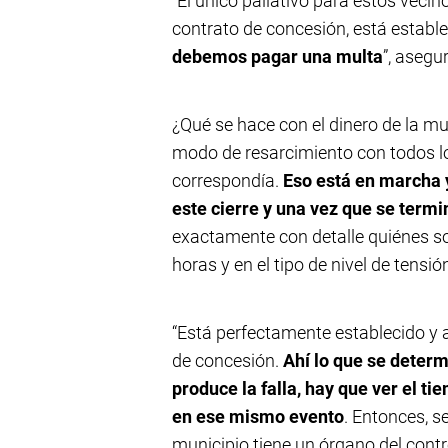
“El único paliativo para estos veci
contrato de concesión, está establ
debemos pagar una multa
”, asegu
¿Qué se hace con el dinero de la mu
modo de resarcimiento con todos lo
correspondía.
Eso está en marcha 
este cierre y una vez que se term
exactamente con detalle quiénes so
horas y en el tipo de nivel de tensi
“Está perfectamente establecido y a
de concesión.
Ahí lo que se determ
produce la falla, hay que ver el t
en ese mismo evento
. Entonces, se
municipio tiene un órgano del contro