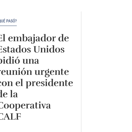
QUÉ PASÓ?
El embajador de
Estados Unidos
pidió una
reunión urgente
con el presidente
de la
Cooperativa
CALF