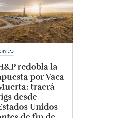
CTIVIDAD
H&P redobla la
apuesta por Vaca
Muerta: traerá
rigs desde
Estados Unidos
antes de fin de