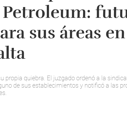
 Petroleum: fut
ara sus áreas en
alta
u propia quiebra. El juzgado ordenó a la sindicat
guno de sus establecimientos y notificó a las p
es.