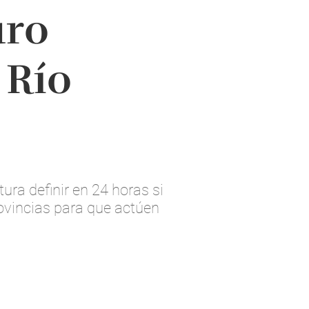
uro
 Río
ura definir en 24 horas si
rovincias para que actúen