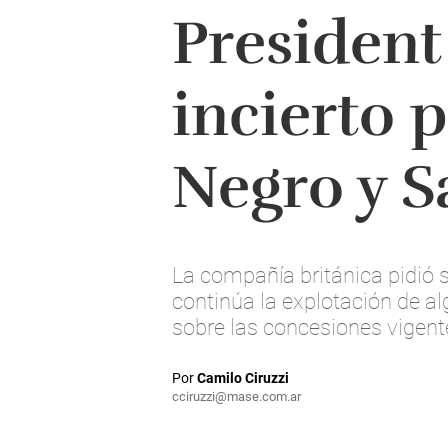
President
incierto p
Negro y S
La compañía británica pidió s
continúa la explotación de al
sobre las concesiones vigent
Por
Camilo Ciruzzi
cciruzzi@mase.com.ar