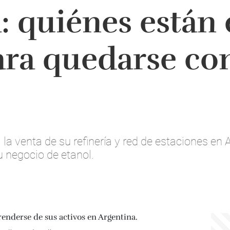
: quiénes están
ara quedarse con
 la venta de su refinería y red de estaciones en A
u negocio de etanol.