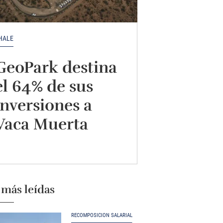
HALE
GeoPark destina
el 64% de sus
inversiones a
Vaca Muerta
 más leídas
RECOMPOSICIÓN SALARIAL