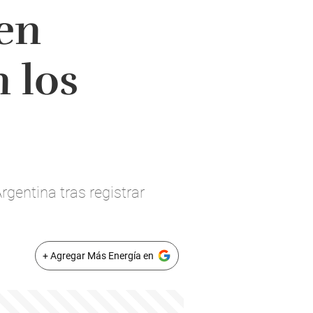
 en
 los
rgentina tras registrar
+ Agregar Más Energía en