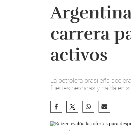
Argentina
carrera p
activos
La petrolera brasileña acelera
fuertes pérdidas y caída en s