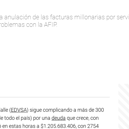
 anulación de las facturas millonarias por serv
roblemas con la AFIP.
alle (
EDVSA
) sigue complicando a más de 300
e todo el país) por una
deuda
que crece, con
ó en estas horas a $1.205.683.406, con 2754