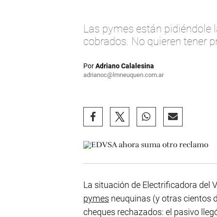
Las pymes están pidiéndole la
cobrados. No quieren tener p
Por
Adriano Calalesina
adrianoc@lmneuquen.com.ar
La situación de Electrificadora del V
pymes
neuquinas (y otras cientos d
cheques rechazados: el pasivo lleg