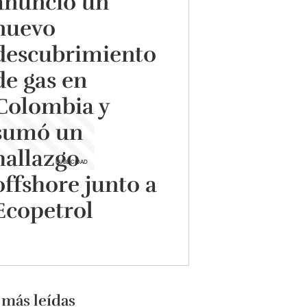
anunció un
nuevo
descubrimiento
de gas en
Colombia y
sumó un
hallazgo
offshore junto a
Ecopetrol
 más leídas