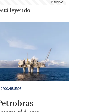
está leyendo
IDROCARBUROS
Petrobras