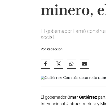
minero, el
El gobernador llamó construir
social.
Por
Redacción
El gobernador
Omar Gutiérrez
part
Internacional #Infraestructura y Mi